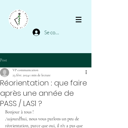
Se connecter
Post
VP communication
23 févr. 2024
1 min de lecture
Réorientation : que faire
après une année de
PASS / LAS1 ?
Bonjour à tous ! 
Aujourd'hui, nous vous parlons un peu de 
réorientation, parce que oui, il n’y a pas que 