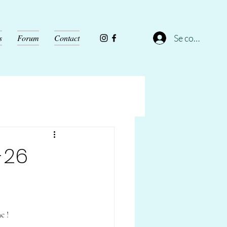
Se connecter
s
Forum
Contact
-26
c !