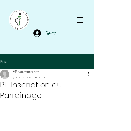
Se connecter
Post
VP communication
7 sept. 2022
0 min de lecture
P1 : Inscription au
Parrainage