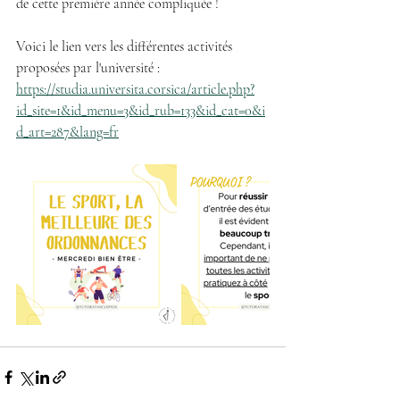
de cette première année compliquée !
Voici le lien vers les différentes activités 
proposées par l'université : 
https://studia.universita.corsica/article.php?
id_site=1&id_menu=3&id_rub=133&id_cat=0&i
d_art=287&lang=fr