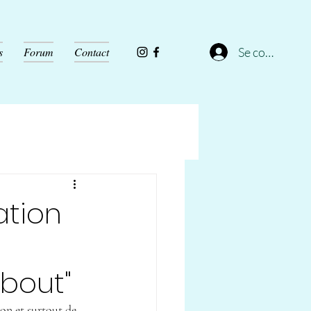
Se connecter
s
Forum
Contact
ation
 bout"
on et surtout de 