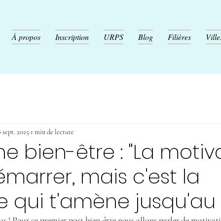
À propos
Inscription
URPS
Blog
Filières
Ville
 sept. 2025
1 min de lecture
 bien-être : "La motiv
émarrer, mais c'est la
ne qui t'amène jusqu'au
us ! Pour ce premier post bien-être nous allons parler de motivati