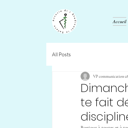
Accueil
All Posts
VP communication
28
Dimanche
te fait d
discipli
Bonjour à toutes et à to