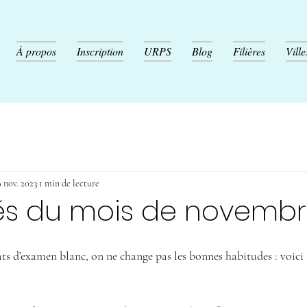
À propos
Inscription
URPS
Blog
Filières
Ville
 nov. 2023
1 min de lecture
tés du mois de novemb
ts d’examen blanc, on ne change pas les bonnes habitudes : voici l